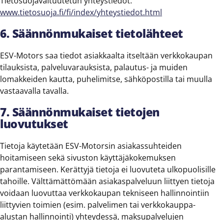
Tietosuojavaltuutetun yhteystiedot:
www.tietosuoja.fi/fi/index/yhteystiedot.html
6. Säännönmukaiset tietolähteet
ESV-Motors saa tiedot asiakkaalta itseltään verkkokaupan
tilauksista, palveluvarauksista, palautus- ja muiden
lomakkeiden kautta, puhelimitse, sähköpostilla tai muulla
vastaavalla tavalla.
7. Säännönmukaiset tietojen
luovutukset
Tietoja käytetään ESV-Motorsin asiakassuhteiden
hoitamiseen sekä sivuston käyttäjäkokemuksen
parantamiseen. Kerättyjä tietoja ei luovuteta ulkopuolisille
tahoille. Välttämättömään asiakaspalveluun liittyen tietoja
voidaan luovuttaa verkkokaupan tekniseen hallinnointiin
liittyvien toimien (esim. palvelimen tai verkkokauppa-
alustan hallinnointi) yhteydessä, maksupalvelujen