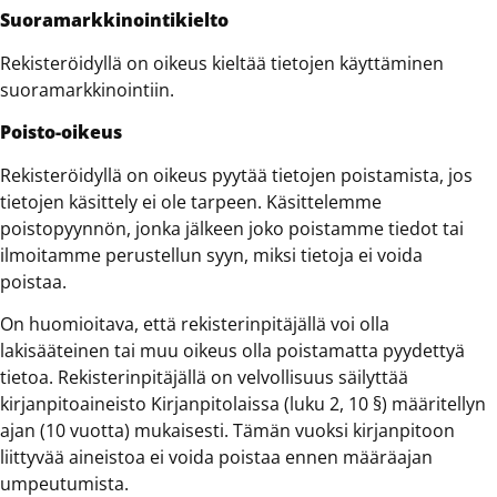
Suoramarkkinointikielto
Rekisteröidyllä on oikeus kieltää tietojen käyttäminen
suoramarkkinointiin.
Poisto-oikeus
Rekisteröidyllä on oikeus pyytää tietojen poistamista, jos
tietojen käsittely ei ole tarpeen. Käsittelemme
poistopyynnön, jonka jälkeen joko poistamme tiedot tai
ilmoitamme perustellun syyn, miksi tietoja ei voida
poistaa.
On huomioitava, että rekisterinpitäjällä voi olla
lakisääteinen tai muu oikeus olla poistamatta pyydettyä
tietoa. Rekisterinpitäjällä on velvollisuus säilyttää
kirjanpitoaineisto Kirjanpitolaissa (luku 2, 10 §) määritellyn
ajan (10 vuotta) mukaisesti. Tämän vuoksi kirjanpitoon
liittyvää aineistoa ei voida poistaa ennen määräajan
umpeutumista.