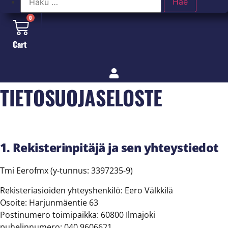
0
Cart
TIETOSUOJASELOSTE
1. Rekisterinpitäjä ja sen yhteystiedot
Tmi Eerofmx (y-tunnus: 3397235-9)
Rekisteriasioiden yhteyshenkilö: Eero Välkkilä
Osoite: Harjunmäentie 63
Postinumero toimipaikka: 60800 Ilmajoki
puhelinnumero: 040 9606621