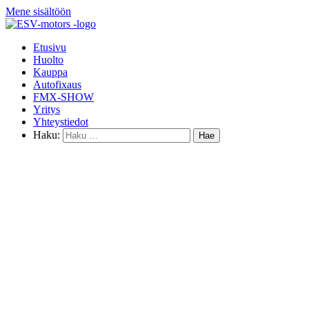
Mene sisältöön
Etusivu
Huolto
Kauppa
Autofixaus
FMX-SHOW
Yritys
Yhteystiedot
Haku: