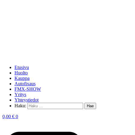
Etusivu
Huolto
Kauppa
Autofixaus
FMX-SHOW
Yritys
Yhteystiedot
Haku:
0,00
€
0