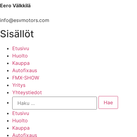
Eero Välkkilä
040 960 6621
info@esvmotors.com
Sisällöt
Etusivu
Huolto
Kauppa
Autofixaus
FMX-SHOW
Yritys
Yhteystiedot
Etusivu
Huolto
Kauppa
Autofixaus