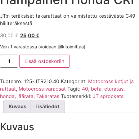
JT:n teräksiset takarattaat on valmistettu kestävästä C49
hiiliteräksestä.
Alkuperäinen
Nykyinen
30,00
€
25,00
€
hinta
hinta
Vain 1 varastossa (voidaan jälkitoimittaa)
oli:
on:
Jt
30,00 €.
25,00 €.
Lisää ostoskoriin
Takaratas,
40-
Hampainen
Honda
Tuotenro:
125-JTR210.40
Kategoriat:
Motocross ketjut ja
CRF
määrä
rattaat
,
Motocross varaosat
Tagit:
40
,
beta
,
eturatas
,
honda
,
jäärata
,
Takaratas
Tuotemerkki:
JT sprockets
Kuvaus
Lisätiedot
Kuvaus