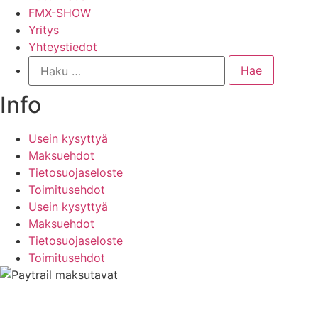
FMX-SHOW
Yritys
Yhteystiedot
Info
Usein kysyttyä
Maksuehdot
Tietosuojaseloste
Toimitusehdot
Usein kysyttyä
Maksuehdot
Tietosuojaseloste
Toimitusehdot
© 2024 ESV-Motors | Sivuston suunnittelu ja toteutus
Mainostoimisto Pasi Tuomaala Oy