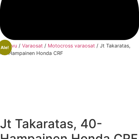
Etusivu
/
Varaosat
/
Motocross varaosat
/ Jt Takaratas,
Ale!
40-Hampainen Honda CRF
Jt Takaratas, 40-
Hampainen Honda CRF