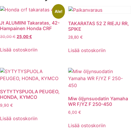
Ale!
Jt ALUMIINI Takaratas, 42-
TAKARATAS 52 Z RIEJU RR,
Hampainen Honda CRF
SPIKE
Alkuperäinen
Nykyinen
30,00
€
25,00
€
28,80
€
hinta
hinta
oli:
on:
Lisää ostoskoriin
Lisää ostoskoriin
30,00 €.
25,00 €.
SYTYTYSPUOLA PEUGEO,
HONDA, KYMCO
Miw öljynsuodatin Yamaha
WR F/YZ F 250-450
9,90
€
6,00
€
Lisää ostoskoriin
Lisää ostoskoriin