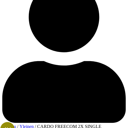
Etusivu
/
Yleinen
/ CARDO FREECOM 2X SINGLE