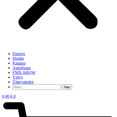
Etusivu
Huolto
Kauppa
Autofixaus
FMX-SHOW
Yritys
Yhteystiedot
0,00
€
0