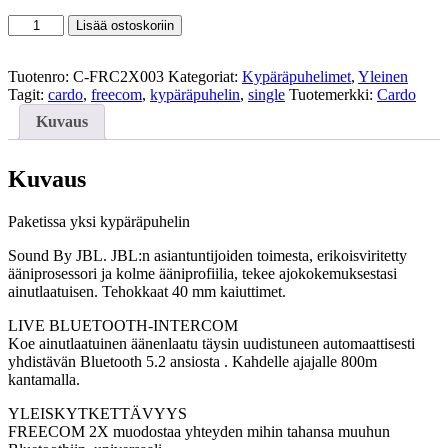
229,90 €.
179,00 €.
CARDO
Lisää ostoskoriin
FREECOM
2X
SINGLE
Tuotenro:
C-FRC2X003
Kategoriat:
Kypäräpuhelimet
,
Yleinen
kypäräpuhelin
Tagit:
cardo
,
freecom
,
kypäräpuhelin
,
single
Tuotemerkki:
Cardo
määrä
Kuvaus
Kuvaus
Paketissa yksi kypäräpuhelin
Sound By JBL. JBL:n asiantuntijoiden toimesta, erikoisviritetty
ääniprosessori ja kolme ääniprofiilia, tekee ajokokemuksestasi
ainutlaatuisen. Tehokkaat 40 mm kaiuttimet.
LIVE BLUETOOTH-INTERCOM
Koe ainutlaatuinen äänenlaatu täysin uudistuneen automaattisesti
yhdistävän Bluetooth 5.2 ansiosta . Kahdelle ajajalle 800m
kantamalla.
YLEISKYTKETTÄVYYS
FREECOM 2X muodostaa yhteyden mihin tahansa muuhun