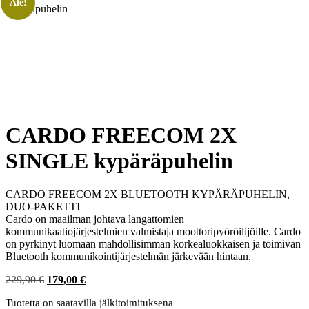
Ale!
kypäräpuhelin
CARDO FREECOM 2X
SINGLE kypäräpuhelin
CARDO FREECOM 2X BLUETOOTH KYPÄRÄPUHELIN,
DUO-PAKETTI
Cardo on maailman johtava langattomien
kommunikaatiojärjestelmien valmistaja moottoripyöröilijöille. Cardo
on pyrkinyt luomaan mahdollisimman korkealuokkaisen ja toimivan
Bluetooth kommunikointijärjestelmän järkevään hintaan.
Alkuperäinen
Nykyinen
229,90
€
179,00
€
hinta
hinta
Tuotetta on saatavilla jälkitoimituksena
oli:
on: