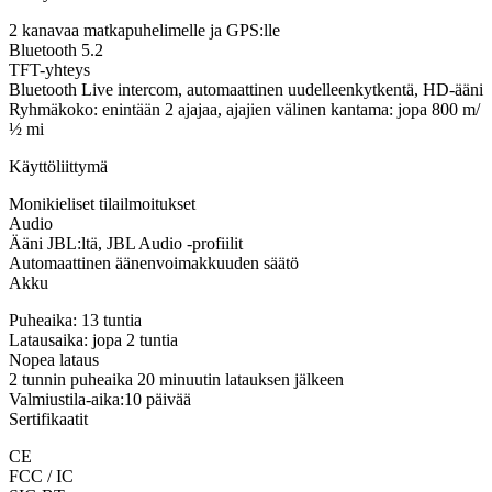
2 kanavaa matkapuhelimelle ja GPS:lle
Bluetooth 5.2
TFT-yhteys
Bluetooth Live intercom, automaattinen uudelleenkytkentä, HD-ääni
Ryhmäkoko: enintään 2 ajajaa, ajajien välinen kantama: jopa 800 m/
½ mi
Käyttöliittymä
Monikieliset tilailmoitukset
Audio
Ääni JBL:ltä, JBL Audio -profiilit
Automaattinen äänenvoimakkuuden säätö
Akku
Puheaika: 13 tuntia
Latausaika: jopa 2 tuntia
Nopea lataus
2 tunnin puheaika 20 minuutin latauksen jälkeen
Valmiustila-aika:10 päivää
Sertifikaatit
CE
FCC / IC