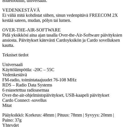
Bluetoothiin, universaali.
VEDENKESTÄVÄ
Ei väliä mitä kohdistat siihen, sinun vedenpitävä FREECOM 2X
kestää sateen, mudan, pölyn tai lumen.
OVER-THE-AIR-SOFTWARE
Pidä yksikkösi aina ajan tasalla Over-the-Air-Software päivityksien
ansiosta. Päivitykset kätevästi Cardoyksikön ja Cardo sovelluksen
kautta.
Tekniset tiedot
Universaali
Käyttölämpötila: -20C – 55C
Vedenkestävä
FM-radio, toimintataajuudet 76-108 MHz
RDS – Radio Data Systems
6 esiasetettua radioasemaa
Over-the-air-ohjelmistopäivitykset, USB-kaapeli päivitykset
Cardo Connect -sovellus
Mitat
Pääyksikkö: Korkeus: 48mm | Pituus: 78mm | Syvyys: 20mm |
Paino: 37g
Yhteydet