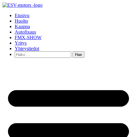
Mene
sisältöön
Etusivu
Huolto
Kauppa
Autofixaus
FMX-SHOW
Yritys
Yhteystiedot