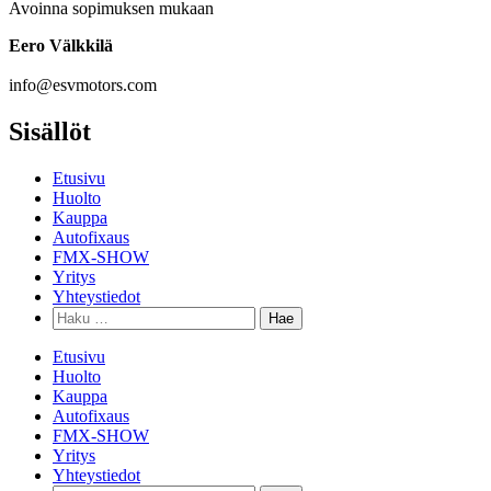
Avoinna sopimuksen mukaan
Eero Välkkilä
040 960 6621
info@esvmotors.com
Sisällöt
Etusivu
Huolto
Kauppa
Autofixaus
FMX-SHOW
Yritys
Yhteystiedot
Etusivu
Huolto
Kauppa
Autofixaus
FMX-SHOW
Yritys
Yhteystiedot