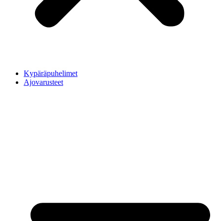
Kypäräpuhelimet
Ajovarusteet