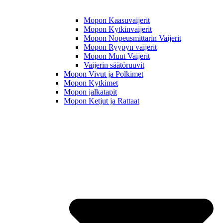
Mopon Kaasuvaijerit
Mopon Kytkinvaijerit
Mopon Nopeusmittarin Vaijerit
Mopon Ryypyn vaijerit
Mopon Muut Vaijerit
Vaijerin säätöruuvit
Mopon Vivut ja Polkimet
Mopon Kytkimet
Mopon jalkatapit
Mopon Ketjut ja Rattaat