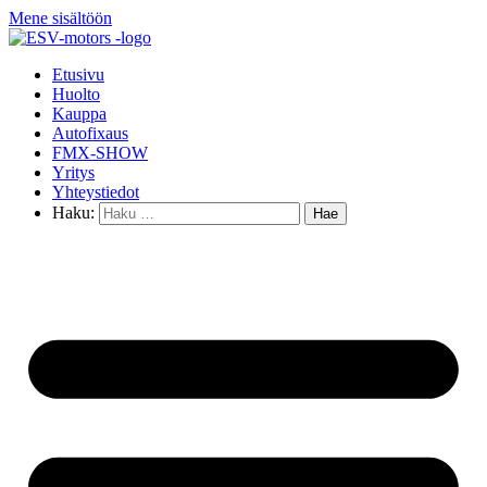
Mene sisältöön
Etusivu
Huolto
Kauppa
Autofixaus
FMX-SHOW
Yritys
Yhteystiedot
Haku: