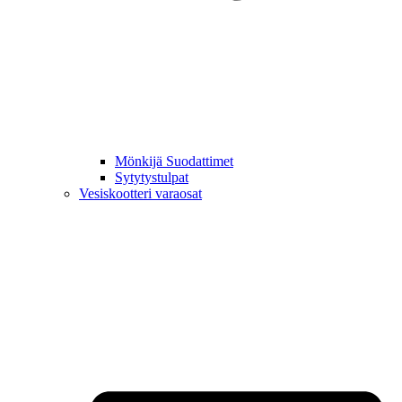
Mönkijä Suodattimet
Sytytystulpat
Vesiskootteri varaosat