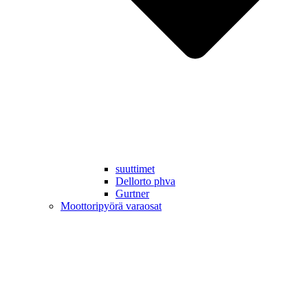
suuttimet
Dellorto phva
Gurtner
Moottoripyörä varaosat