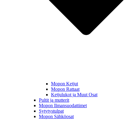
Mopon Ketjut
Mopon Rattaat
Ketjulukot ja Muut Osat
Pultit ja mutterit
Mopon Ilmansuodattimet
Sytytystulpat
Mopon Sähköosat