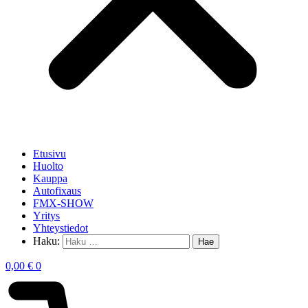
Etusivu
Huolto
Kauppa
Autofixaus
FMX-SHOW
Yritys
Yhteystiedot
Haku:
0,00
€
0