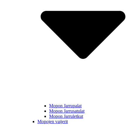
Mopon Jarrupalat
Mopon Jarrusatulat
Mopon Jarruletkut
Mopojen vaijerit