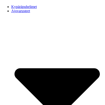
Kypäräpuhelimet
Ajovarusteet