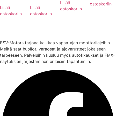
Lisää
ostoskoriin
Lisää
Lisää
ostoskoriin
ostoskoriin
ostoskoriin
ESV-Motors tarjoaa kaikkea vapaa-ajan moottorilajeihin.
Meiltä saat huollot, varaosat ja ajovarusteet jokaiseen
tarpeeseen. Palveluihin kuuluu myös autofixaukset ja FMX-
näytöksien järjestäminen erilaisiin tapahtumiin.