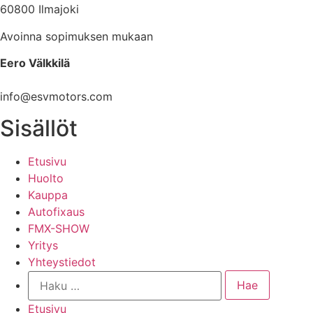
60800 Ilmajoki
Avoinna sopimuksen mukaan
Eero Välkkilä
040 960 6621
info@esvmotors.com
Sisällöt
Etusivu
Huolto
Kauppa
Autofixaus
FMX-SHOW
Yritys
Yhteystiedot
Etusivu