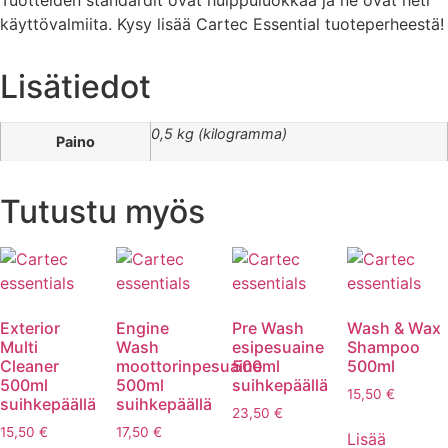
Tuotteiden standardit ovat huippuluokkaa ja ne ovat heti
käyttövalmiita. Kysy lisää Cartec Essential tuoteperheestä!
Lisätiedot
0,5 kg (kilogramma)
Paino
Tutustu myös
Exterior
Engine
Pre Wash
Wash & Wax
Multi
Wash
esipesuaine
Shampoo
Cleaner
moottorinpesuaine
500ml
500ml
500ml
500ml
suihkepäällä
15,50
€
suihkepäällä
suihkepäällä
23,50
€
15,50
€
17,50
€
Lisää