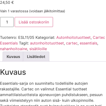
24,50
€
Vain 1 varastossa (voidaan jälkitoimittaa)
Leather
Lisää ostoskoriin
Cream
nahanhoitoaine
500ml
määrä
Tuotenro:
ESL11/05
Kategoriat:
Autonhoitotuotteet
,
Cartec
Essentials
Tagit:
autonhoitotuotteet
,
cartec
,
essentials
,
nahanhoitoaine
,
sisätiloille
Kuvaus
Lisätiedot
Kuvaus
Essentials-sarja on suunniteltu todellisille autojen
rakastajille. Cartec on valinnut Essential tuotteet
ammattilaistuotteista ajoneuvojen puhdistukseen, pesuun
sekä viimeistelyyn niin auton sisä- kuin ulkopinnoille.