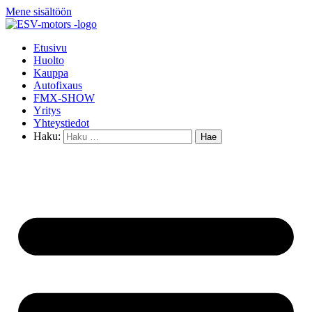
Mene sisältöön
Etusivu
Huolto
Kauppa
Autofixaus
FMX-SHOW
Yritys
Yhteystiedot
Haku: