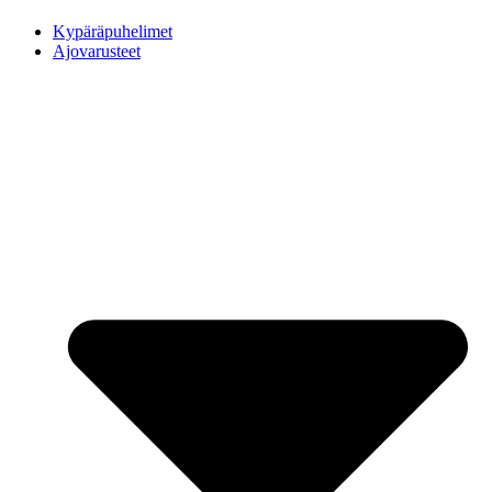
Kypäräpuhelimet
Ajovarusteet