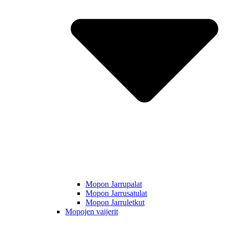
Mopon Jarrupalat
Mopon Jarrusatulat
Mopon Jarruletkut
Mopojen vaijerit