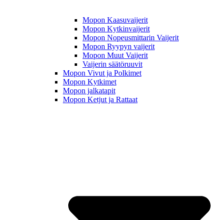
Mopon Kaasuvaijerit
Mopon Kytkinvaijerit
Mopon Nopeusmittarin Vaijerit
Mopon Ryypyn vaijerit
Mopon Muut Vaijerit
Vaijerin säätöruuvit
Mopon Vivut ja Polkimet
Mopon Kytkimet
Mopon jalkatapit
Mopon Ketjut ja Rattaat