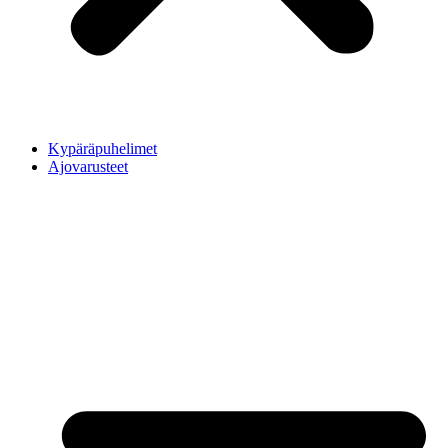
Kypäräpuhelimet
Ajovarusteet