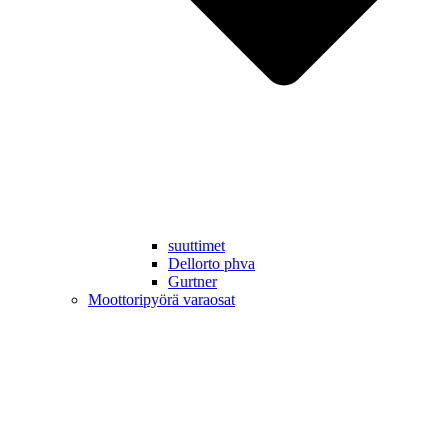
suuttimet
Dellorto phva
Gurtner
Moottoripyörä varaosat