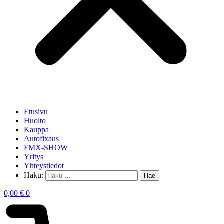
Etusivu
Huolto
Kauppa
Autofixaus
FMX-SHOW
Yritys
Yhteystiedot
Haku:
0,00
€
0