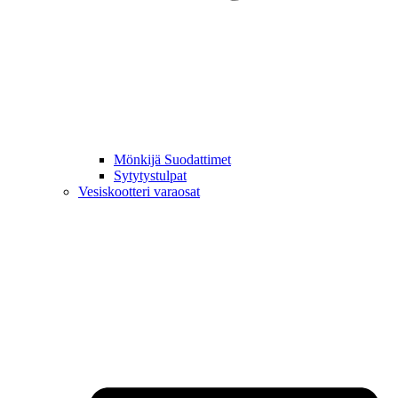
Mönkijä Suodattimet
Sytytystulpat
Vesiskootteri varaosat