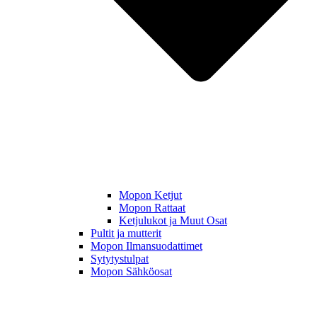
Mopon Ketjut
Mopon Rattaat
Ketjulukot ja Muut Osat
Pultit ja mutterit
Mopon Ilmansuodattimet
Sytytystulpat
Mopon Sähköosat