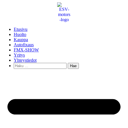
Mene
sisältöön
Etusivu
Huolto
Kauppa
Autofixaus
FMX-SHOW
Yritys
Yhteystiedot