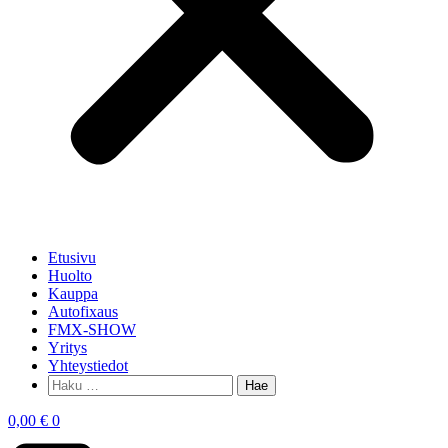
Etusivu
Huolto
Kauppa
Autofixaus
FMX-SHOW
Yritys
Yhteystiedot
0,00
€
0