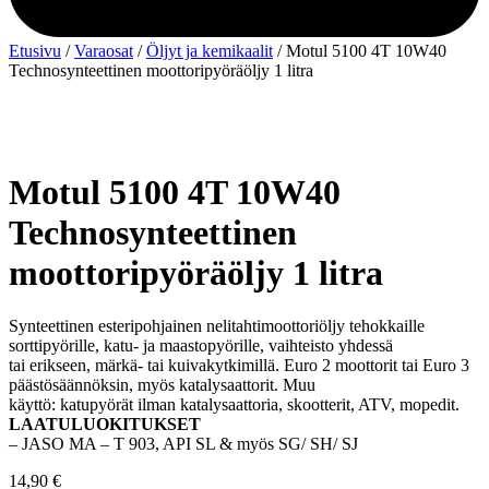
Etusivu
/
Varaosat
/
Öljyt ja kemikaalit
/ Motul 5100 4T 10W40
Technosynteettinen moottoripyöräöljy 1 litra
Motul 5100 4T 10W40
Technosynteettinen
moottoripyöräöljy 1 litra
Synteettinen esteripohjainen nelitahtimoottoriöljy tehokkaille
sorttipyörille, katu- ja maastopyörille, vaihteisto yhdessä
tai erikseen, märkä- tai kuivakytkimillä. Euro 2 moottorit tai Euro 3
päästösäännöksin, myös katalysaattorit. Muu
käyttö: katupyörät ilman katalysaattoria, skootterit, ATV, mopedit.
LAATULUOKITUKSET
– JASO MA – T 903, API SL & myös SG/ SH/ SJ
14,90
€