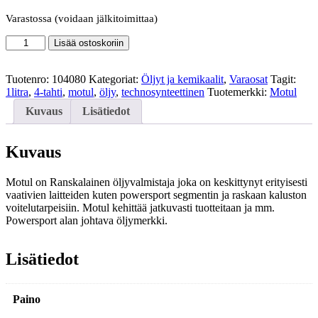
Varastossa (voidaan jälkitoimittaa)
Motul
Lisää ostoskoriin
5100
4T
10W40
Tuotenro:
104080
Kategoriat:
Öljyt ja kemikaalit
,
Varaosat
Tagit:
Technosynteettinen
1litra
,
4-tahti
,
motul
,
öljy
,
technosynteettinen
Tuotemerkki:
Motul
moottoripyöräöljy
Kuvaus
Lisätiedot
1
litra
määrä
Kuvaus
Motul on Ranskalainen öljyvalmistaja joka on keskittynyt erityisesti
vaativien laitteiden kuten powersport segmentin ja raskaan kaluston
voitelutarpeisiin. Motul kehittää jatkuvasti tuotteitaan ja mm.
Powersport alan johtava öljymerkki.
Lisätiedot
Paino