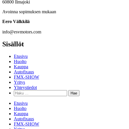
60800 Ilmajoki
Avoinna sopimuksen mukaan
Eero Välkkilä
040 960 6621
info@esvmotors.com
Sisällöt
Etusivu
Huolto
Kauppa
Autofixaus
FMX-SHOW
Yritys
Yhteystiedot
Etusivu
Huolto
Kauppa
Autofixaus
FMX-SHOW