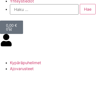
Yhteystiedot
0,00
€
0
Kypäräpuhelimet
Ajovarusteet