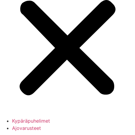
Kypäräpuhelimet
Ajovarusteet