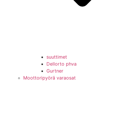
suuttimet
Dellorto phva
Gurtner
Moottoripyörä varaosat