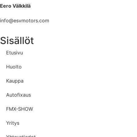
Eero Välkkilä
040 960 6621
info@esvmotors.com
Sisällöt
Etusivu
Huolto
Kauppa
Autofixaus
FMX-SHOW
Yritys