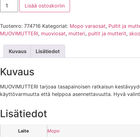
Lisää ostoskoriin
Tuotenro:
774716
Kategoriat:
Mopo varaosat
,
Pultit ja mutt
MUOVIMUTTERI
,
muoviosat
,
mutteri
,
pultit ja mutterit
,
skoo
Kuvaus
Lisätiedot
Kuvaus
MUOVIMUTTERI tarjoaa tasapainoisen ratkaisun kestävyyden j
käyttövarmuutta että helppoa asennettavuutta. Hyvä valinta
Lisätiedot
Laite
Mopo