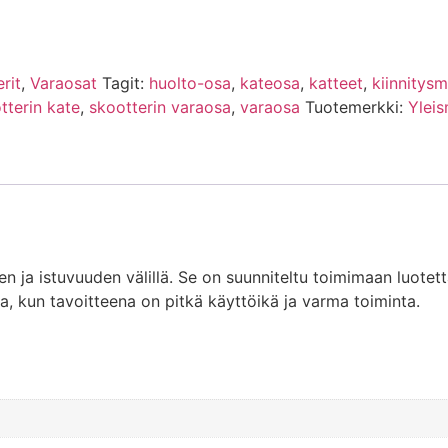
erit
,
Varaosat
Tagit:
huolto-osa
,
kateosa
,
katteet
,
kiinnitysm
tterin kate
,
skootterin varaosa
,
varaosa
Tuotemerkki:
Yleis
a istuvuuden välillä. Se on suunniteltu toimimaan luotetta
, kun tavoitteena on pitkä käyttöikä ja varma toiminta.