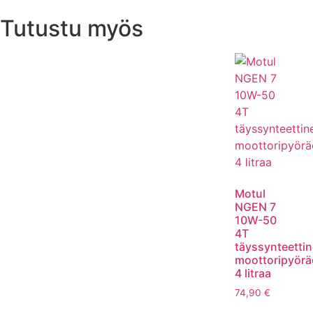
Tutustu myös
Motul
NGEN 7
10W-50
4T
täyssynteetti
moottoripyörä
4 litraa
74,90
€