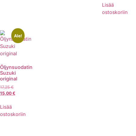
Lisää
ostoskoriin
Ale!
Öljynsuodatin
Suzuki
original
17,25
€
15,00
€
Lisää
ostoskoriin