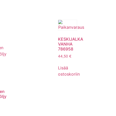
KESKIJALKA
VANHA
786958
44,50
€
Lisää
ostoskoriin
nen
öljy