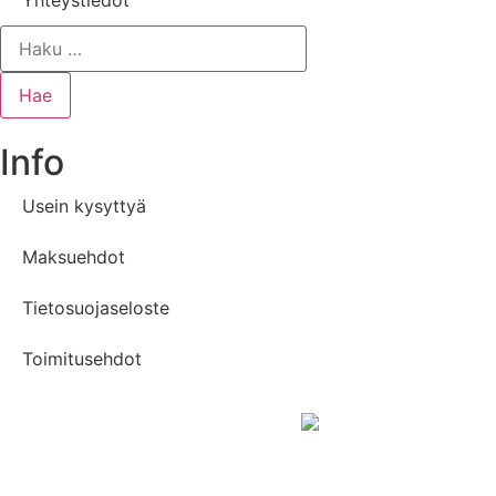
Yhteystiedot
Info
Usein kysyttyä
Maksuehdot
Tietosuojaseloste
Toimitusehdot
© 2024 ESV-Motors | Sivuston suunnittelu ja toteutus
Main