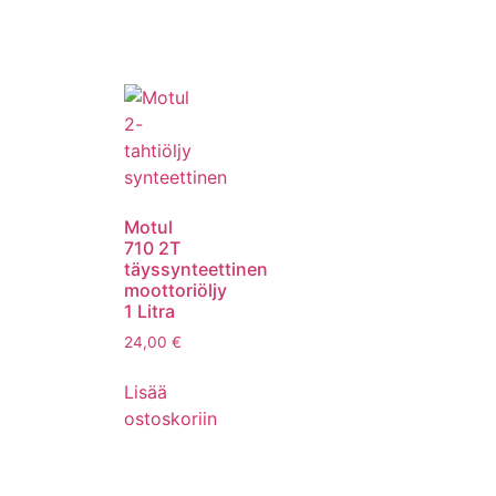
Motul
710 2T
täyssynteettinen
moottoriöljy
1 Litra
24,00
€
Lisää
ostoskoriin