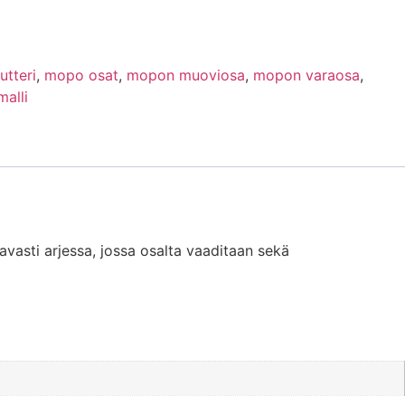
utteri
,
mopo osat
,
mopon muoviosa
,
mopon varaosa
,
malli
vasti arjessa, jossa osalta vaaditaan sekä