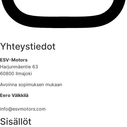
Yhteystiedot
ESV-Motors
Harjunmäentie 63
60800 Ilmajoki
Avoinna sopimuksen mukaan
Eero Välkkilä
040 960 6621
info@esvmotors.com
Sisällöt