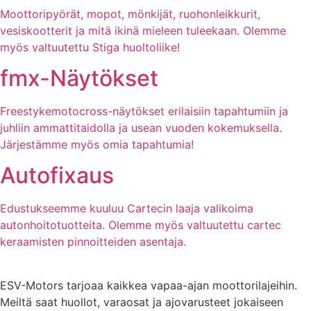
Moottoripyörät, mopot, mönkijät, ruohonleikkurit,
vesiskootterit ja mitä ikinä mieleen tuleekaan. Olemme
myös valtuutettu Stiga huoltoliike!
fmx-Näytökset
Freestykemotocross-näytökset erilaisiin tapahtumiin ja
juhliin ammattitaidolla ja usean vuoden kokemuksella.
Järjestämme myös omia tapahtumia!
Autofixaus
Edustukseemme kuuluu Cartecin laaja valikoima
autonhoitotuotteita. Olemme myös valtuutettu cartec
keraamisten pinnoitteiden asentaja.
ESV-Motors tarjoaa kaikkea vapaa-ajan moottorilajeihin.
Meiltä saat huollot, varaosat ja ajovarusteet jokaiseen