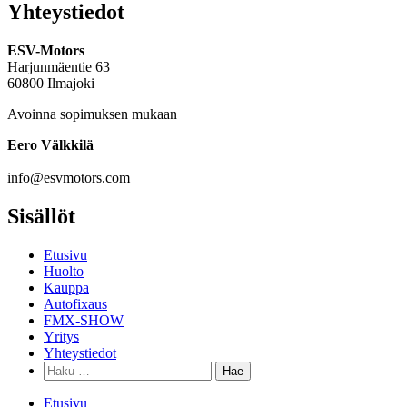
Yhteystiedot
ESV-Motors
Harjunmäentie 63
60800 Ilmajoki
Avoinna sopimuksen mukaan
Eero Välkkilä
040 960 6621
info@esvmotors.com
Sisällöt
Etusivu
Huolto
Kauppa
Autofixaus
FMX-SHOW
Yritys
Yhteystiedot
Etusivu