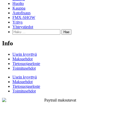
Huolto
Kauppa
Autofixaus
FMX-SHOW
Yritys
Yhteystiedot
Info
Usein kysyttyä
Maksuehdot
Tietosuojaseloste
Toimitusehdot
Usein kysyttyä
Maksuehdot
Tietosuojaseloste
Toimitusehdot
© 2024 ESV-Motors | Sivuston suunnittelu ja toteutus
Mainostoimisto Pasi Tuomaala Oy