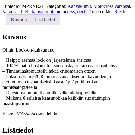
LOCK-
ON
Tuotenro:
MPRNR21
Kategoriat:
Kahvakumit
,
Motocross varaosat
,
kahvakumit
Varaosat
Tagit:
kahvakumi
,
motocross
,
rtech
Tuotemerkki:
Rtech
määrä
Kuvaus
Lisätiedot
Kuvaus
Ohuin Lock-on-kahvamme!
– Helppo asentaa lock-on-järjestelmän ansiosta
– 100 % taattu luistamaton suorituskyky kaikissa olosuhteissa
– Timanttiaaltomuotoilu takaa erinomaisen otteen
– Paksuus vain ø29,8 mm maksimaalisen mukavuuden ja
ajotuntuman takaamiseksi, kaasuläppäputki mukana
monisäätöpisteellä
– Ruostumaton pultti alumiinisella lukituspuolella
– Mukana 8 erilaista kaasunokkaa kaikkiin suosituimpiin
maastopyöriin
Ei sovi YZ65/85cc-malleihin
Lisätiedot