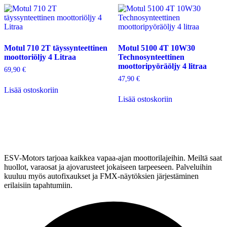
Motul 710 2T täyssynteettinen
Motul 5100 4T 10W30
moottoriöljy 4 Litraa
Technosynteettinen
moottoripyöräöljy 4 litraa
69,90
€
47,90
€
Lisää ostoskoriin
Lisää ostoskoriin
ESV-Motors tarjoaa kaikkea vapaa-ajan moottorilajeihin. Meiltä saat
huollot, varaosat ja ajovarusteet jokaiseen tarpeeseen. Palveluihin
kuuluu myös autofixaukset ja FMX-näytöksien järjestäminen
erilaisiin tapahtumiin.