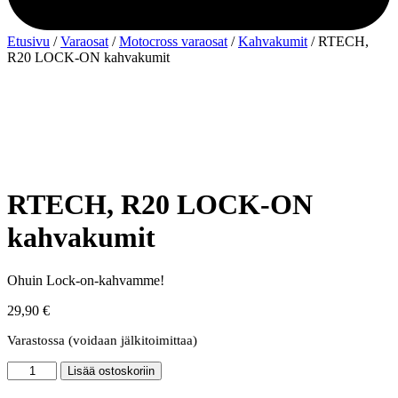
Etusivu
/
Varaosat
/
Motocross varaosat
/
Kahvakumit
/ RTECH,
R20 LOCK-ON kahvakumit
RTECH, R20 LOCK-ON
kahvakumit
Ohuin Lock-on-kahvamme!
29,90
€
Varastossa (voidaan jälkitoimittaa)
RTECH,
Lisää ostoskoriin
R20