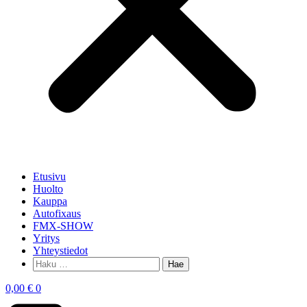
Etusivu
Huolto
Kauppa
Autofixaus
FMX-SHOW
Yritys
Yhteystiedot
0,00
€
0