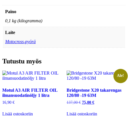
Paino
0,1 kg (kilogramma)
Laite
Motocross-pyörä
Tutustu myös
Ale!
Motul A3 AIR FILTER OIL
Bridgestone X20 takarengas
ilmansuodatinöljy 1 litra
120/80 -19 63M
Alkuperäinen
Nykyinen
16,90
€
137,00
€
75,00
€
hinta
hinta
oli:
on:
Lisää ostoskoriin
Lisää ostoskoriin
137,00 €.
75,00 €.