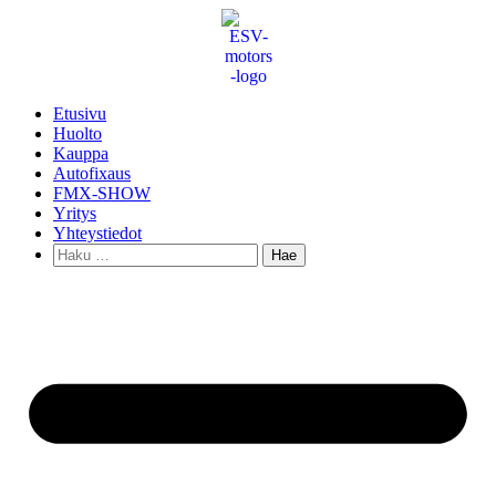
Mene
sisältöön
Etusivu
Huolto
Kauppa
Autofixaus
FMX-SHOW
Yritys
Yhteystiedot