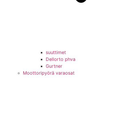
suuttimet
Dellorto phva
Gurtner
Moottoripyörä varaosat