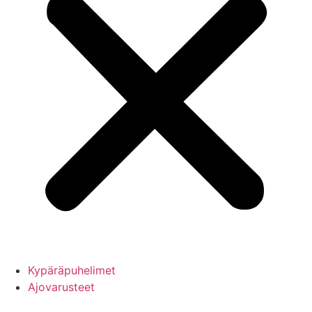
Kypäräpuhelimet
Ajovarusteet