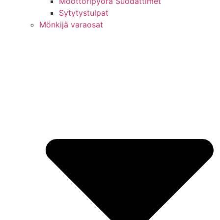
Moottoripyörä Suodattimet
Sytytystulpat
Mönkijä varaosat