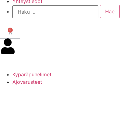
Yhteystiedot
0
Kypäräpuhelimet
Ajovarusteet