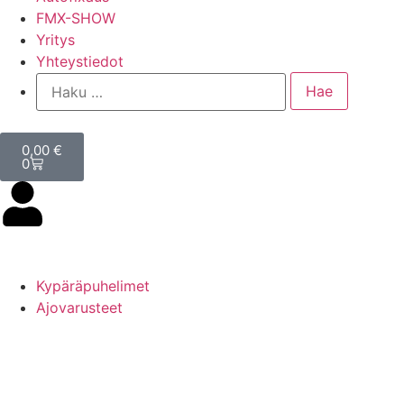
FMX-SHOW
Yritys
Yhteystiedot
0,00
€
0
Kypäräpuhelimet
Ajovarusteet