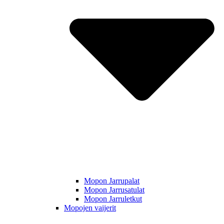
Mopon Jarrupalat
Mopon Jarrusatulat
Mopon Jarruletkut
Mopojen vaijerit