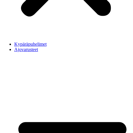
Kypäräpuhelimet
Ajovarusteet