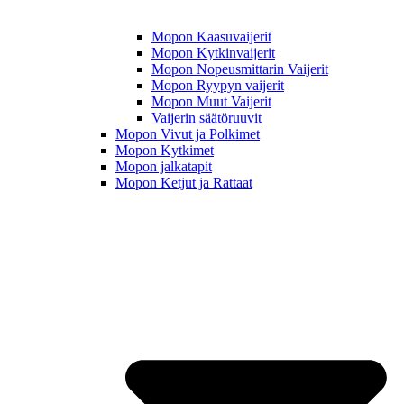
Mopon Kaasuvaijerit
Mopon Kytkinvaijerit
Mopon Nopeusmittarin Vaijerit
Mopon Ryypyn vaijerit
Mopon Muut Vaijerit
Vaijerin säätöruuvit
Mopon Vivut ja Polkimet
Mopon Kytkimet
Mopon jalkatapit
Mopon Ketjut ja Rattaat