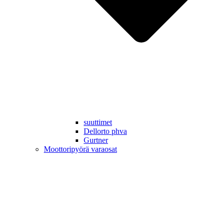
suuttimet
Dellorto phva
Gurtner
Moottoripyörä varaosat