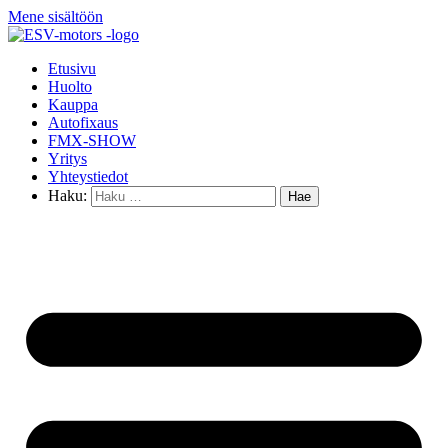
Mene sisältöön
Etusivu
Huolto
Kauppa
Autofixaus
FMX-SHOW
Yritys
Yhteystiedot
Haku: