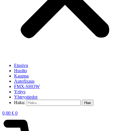
Etusivu
Huolto
Kauppa
Autofixaus
FMX-SHOW
Yritys
Yhteystiedot
Haku:
0,00
€
0