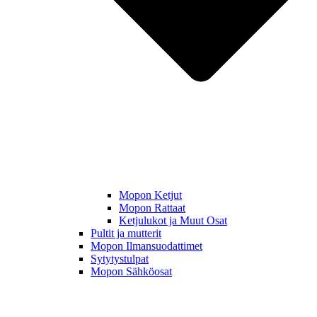
Mopon Ketjut
Mopon Rattaat
Ketjulukot ja Muut Osat
Pultit ja mutterit
Mopon Ilmansuodattimet
Sytytystulpat
Mopon Sähköosat