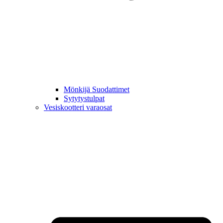
Mönkijä Suodattimet
Sytytystulpat
Vesiskootteri varaosat