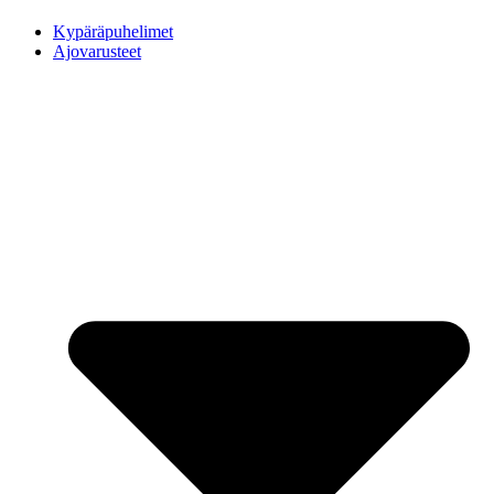
Kypäräpuhelimet
Ajovarusteet