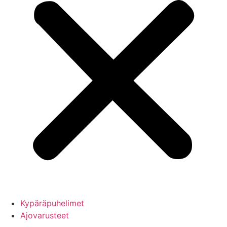
Kypäräpuhelimet
Ajovarusteet