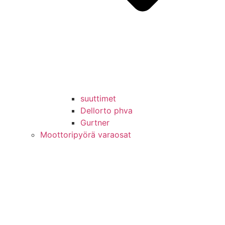
suuttimet
Dellorto phva
Gurtner
Moottoripyörä varaosat