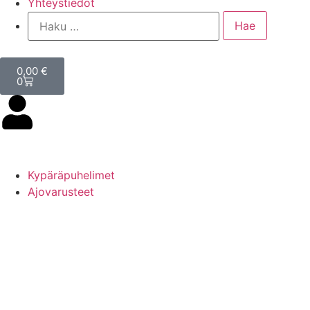
Yhteystiedot
0,00
€
0
Kypäräpuhelimet
Ajovarusteet