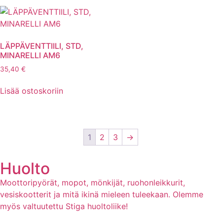
LÄPPÄVENTTIILI, STD,
MINARELLI AM6
35,40
€
Lisää ostoskoriin
1
2
3
→
Huolto
Moottoripyörät, mopot, mönkijät, ruohonleikkurit,
vesiskootterit ja mitä ikinä mieleen tuleekaan. Olemme
myös valtuutettu Stiga huoltoliike!