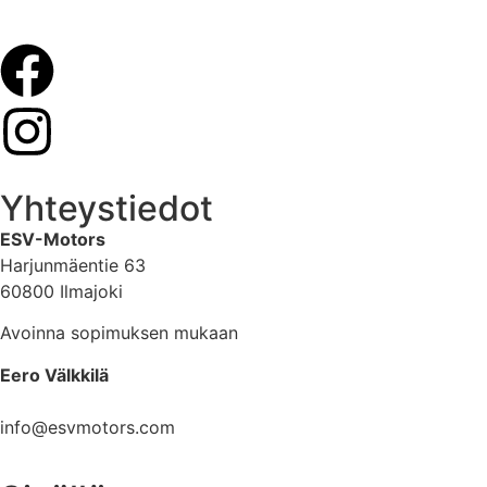
Yhteystiedot
ESV-Motors
Harjunmäentie 63
60800 Ilmajoki
Avoinna sopimuksen mukaan
Eero Välkkilä
040 960 6621
info@esvmotors.com