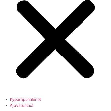
Kypäräpuhelimet
Ajovarusteet