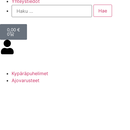
Yhteystiedot
0,00
€
0
Kypäräpuhelimet
Ajovarusteet