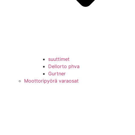
suuttimet
Dellorto phva
Gurtner
Moottoripyörä varaosat