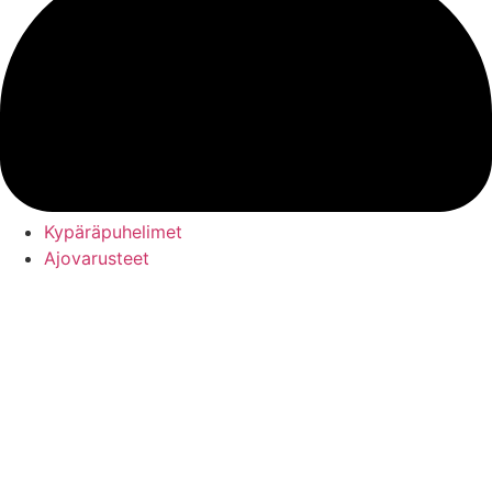
Kypäräpuhelimet
Ajovarusteet