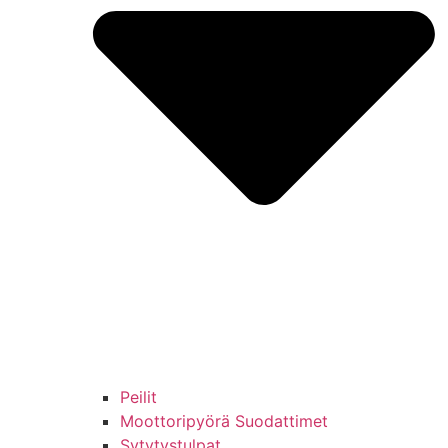
Peilit
Moottoripyörä Suodattimet
Sytytystulpat