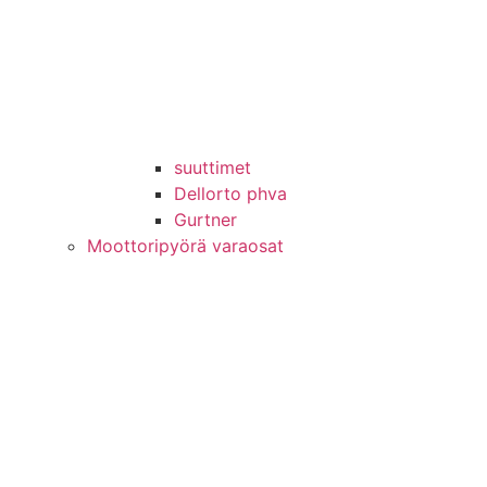
suuttimet
Dellorto phva
Gurtner
Moottoripyörä varaosat