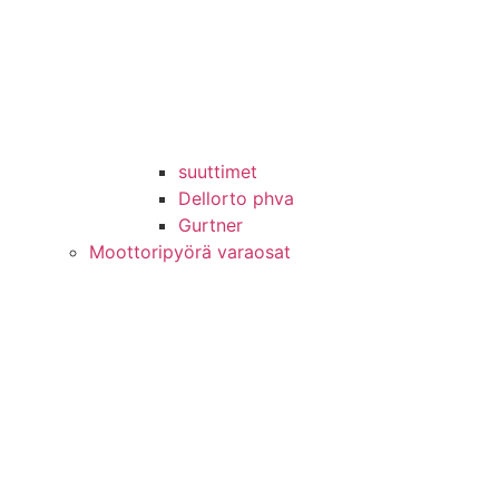
suuttimet
Dellorto phva
Gurtner
Moottoripyörä varaosat