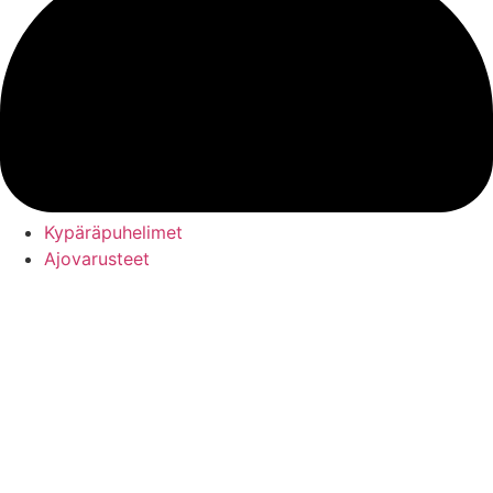
Kypäräpuhelimet
Ajovarusteet