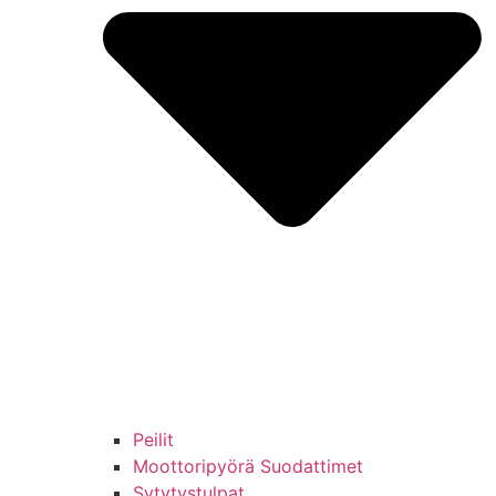
Peilit
Moottoripyörä Suodattimet
Sytytystulpat