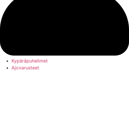
Kypäräpuhelimet
Ajovarusteet