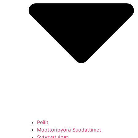
Peilit
Moottoripyörä Suodattimet
Sytytystulpat