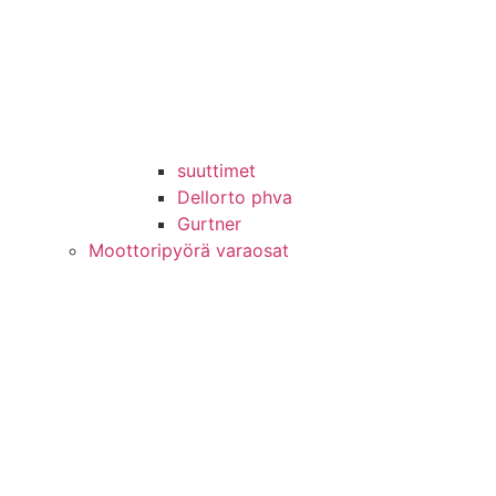
suuttimet
Dellorto phva
Gurtner
Moottoripyörä varaosat