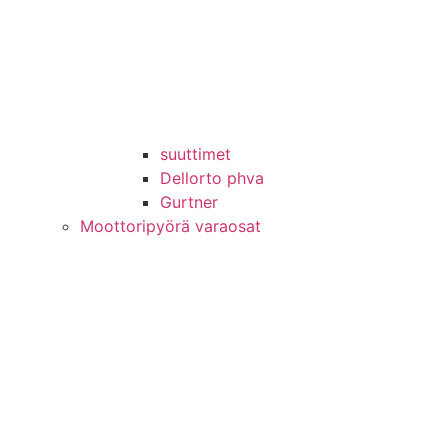
suuttimet
Dellorto phva
Gurtner
Moottoripyörä varaosat