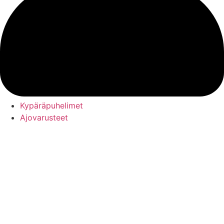
Kypäräpuhelimet
Ajovarusteet