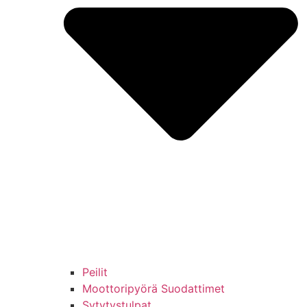
Peilit
Moottoripyörä Suodattimet
Sytytystulpat