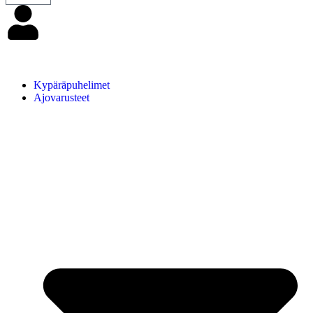
Kypäräpuhelimet
Ajovarusteet