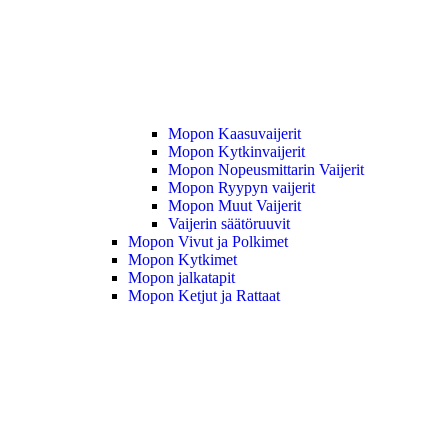
Mopon Kaasuvaijerit
Mopon Kytkinvaijerit
Mopon Nopeusmittarin Vaijerit
Mopon Ryypyn vaijerit
Mopon Muut Vaijerit
Vaijerin säätöruuvit
Mopon Vivut ja Polkimet
Mopon Kytkimet
Mopon jalkatapit
Mopon Ketjut ja Rattaat