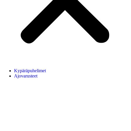
Kypäräpuhelimet
Ajovarusteet