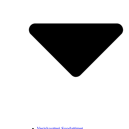
Vesiskootteri Suodattimet