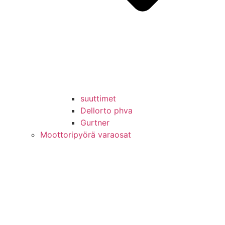
suuttimet
Dellorto phva
Gurtner
Moottoripyörä varaosat