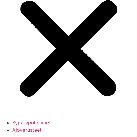
Kypäräpuhelimet
Ajovarusteet