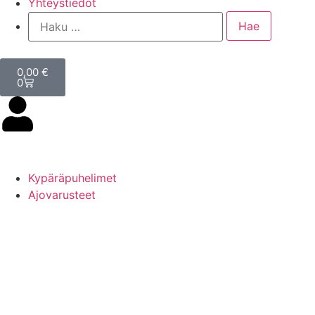
Yhteystiedot
0,00
€
0
Kypäräpuhelimet
Ajovarusteet