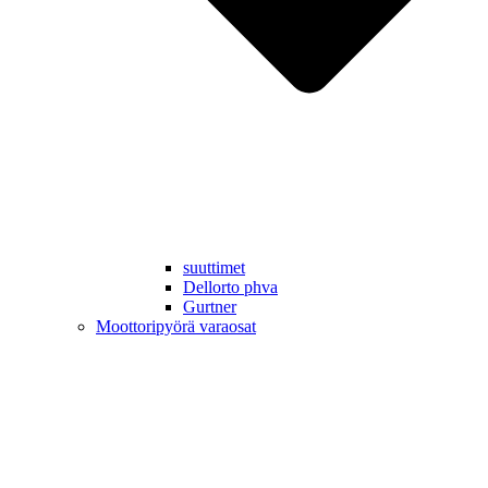
suuttimet
Dellorto phva
Gurtner
Moottoripyörä varaosat