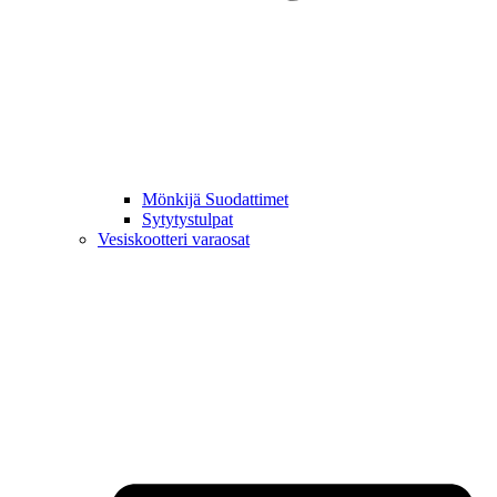
Mönkijä Suodattimet
Sytytystulpat
Vesiskootteri varaosat