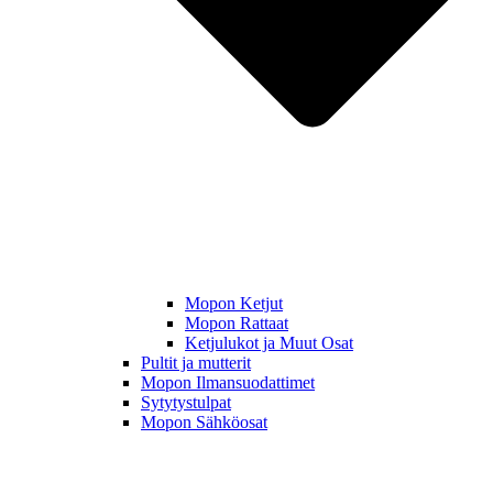
Mopon Ketjut
Mopon Rattaat
Ketjulukot ja Muut Osat
Pultit ja mutterit
Mopon Ilmansuodattimet
Sytytystulpat
Mopon Sähköosat