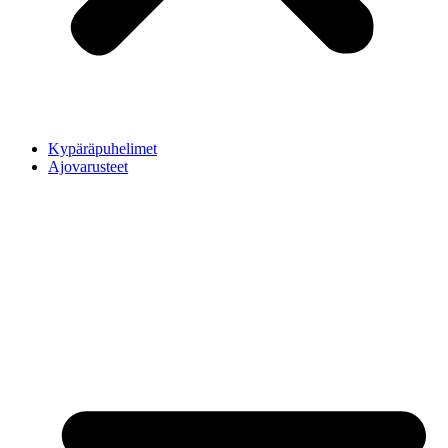
Kypäräpuhelimet
Ajovarusteet