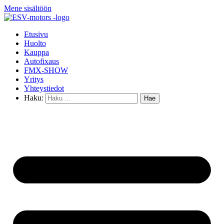
Mene sisältöön
Etusivu
Huolto
Kauppa
Autofixaus
FMX-SHOW
Yritys
Yhteystiedot
Haku: