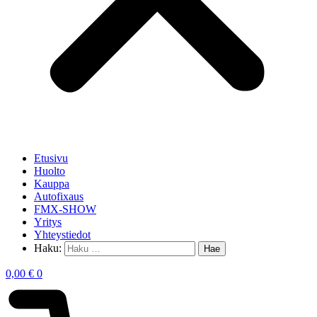
Etusivu
Huolto
Kauppa
Autofixaus
FMX-SHOW
Yritys
Yhteystiedot
Haku:
0,00
€
0