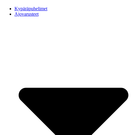
Kypäräpuhelimet
Ajovarusteet