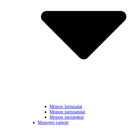
Mopon Jarrupalat
Mopon Jarrusatulat
Mopon Jarruletkut
Mopojen vaijerit