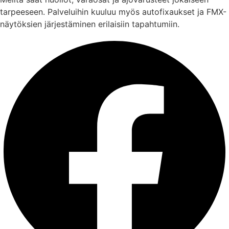
tarpeeseen. Palveluihin kuuluu myös autofixaukset ja FMX-
näytöksien järjestäminen erilaisiin tapahtumiin.