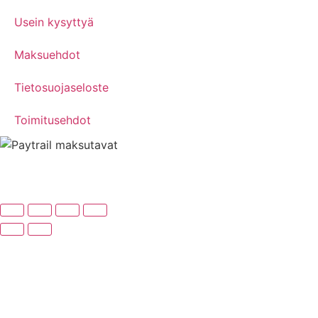
Usein kysyttyä
Maksuehdot
Tietosuojaseloste
Toimitusehdot
© 2024 ESV-Motors | Sivuston suunnittelu ja toteutus
Mainostoimisto Pasi Tuomaala Oy