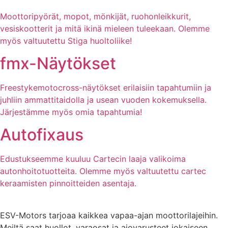
Moottoripyörät, mopot, mönkijät, ruohonleikkurit,
vesiskootterit ja mitä ikinä mieleen tuleekaan. Olemme
myös valtuutettu Stiga huoltoliike!
fmx-Näytökset
Freestykemotocross-näytökset erilaisiin tapahtumiin ja
juhliin ammattitaidolla ja usean vuoden kokemuksella.
Järjestämme myös omia tapahtumia!
Autofixaus
Edustukseemme kuuluu Cartecin laaja valikoima
autonhoitotuotteita. Olemme myös valtuutettu cartec
keraamisten pinnoitteiden asentaja.
ESV-Motors tarjoaa kaikkea vapaa-ajan moottorilajeihin.
Meiltä saat huollot, varaosat ja ajovarusteet jokaiseen