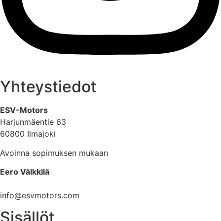
Yhteystiedot
ESV-Motors
Harjunmäentie 63
60800 Ilmajoki
Avoinna sopimuksen mukaan
Eero Välkkilä
040 960 6621
info@esvmotors.com
Sisällöt