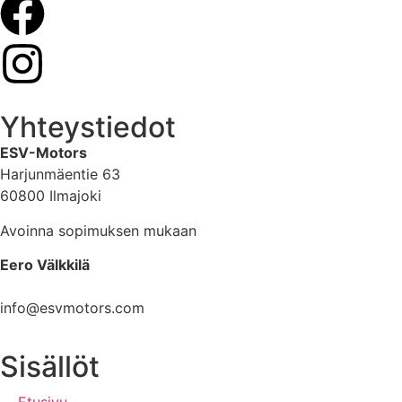
Yhteystiedot
ESV-Motors
Harjunmäentie 63
60800 Ilmajoki
Avoinna sopimuksen mukaan
Eero Välkkilä
040 960 6621
info@esvmotors.com
Sisällöt