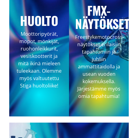
FMX-
HUOLTO
NÄYTÖKSET
Moottoripyörät,
Freestykemotocross-
mopot, mönkijät,
näytökset erilaisiin
ruohonleikkurit,
tapahtumiin ja
vesiskootterit ja
juhliin
mitä ikinä mieleen
ammattitaidolla ja
tuleekaan. Olemme
usean vuoden
myös valtuutettu
kokemuksella.
Stiga huoltoliike!
Järjestämme myös
omia tapahtumia!