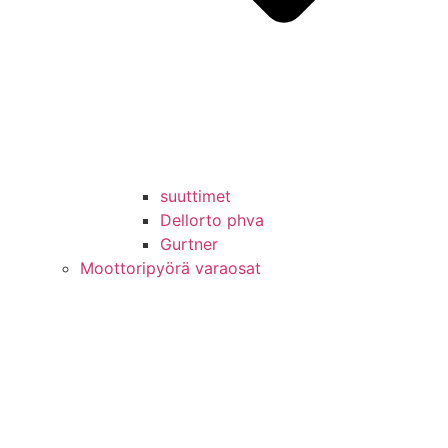
suuttimet
Dellorto phva
Gurtner
Moottoripyörä varaosat