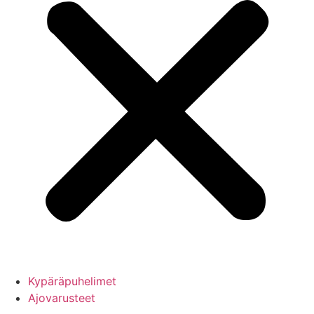
Kypäräpuhelimet
Ajovarusteet