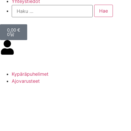
Yhteystiedot
0,00
€
0
Kypäräpuhelimet
Ajovarusteet