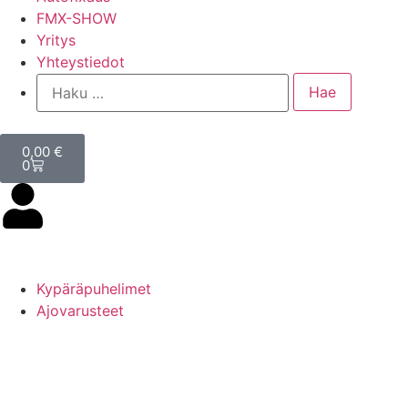
FMX-SHOW
Yritys
Yhteystiedot
0,00
€
0
Kypäräpuhelimet
Ajovarusteet