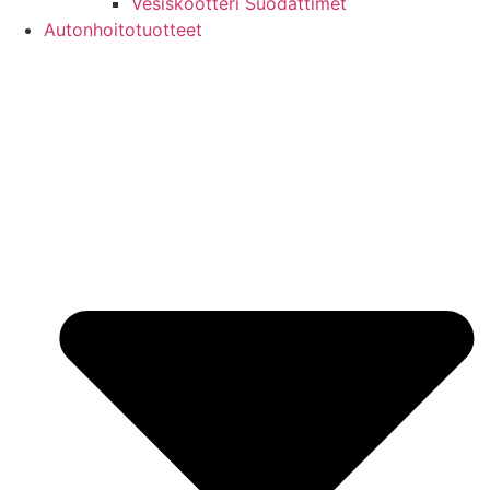
Vesiskootteri Suodattimet
Autonhoitotuotteet