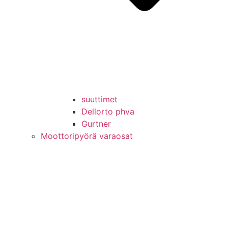
suuttimet
Dellorto phva
Gurtner
Moottoripyörä varaosat