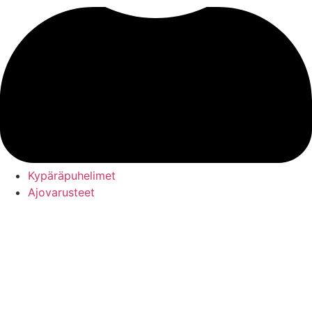
Kypäräpuhelimet
Ajovarusteet