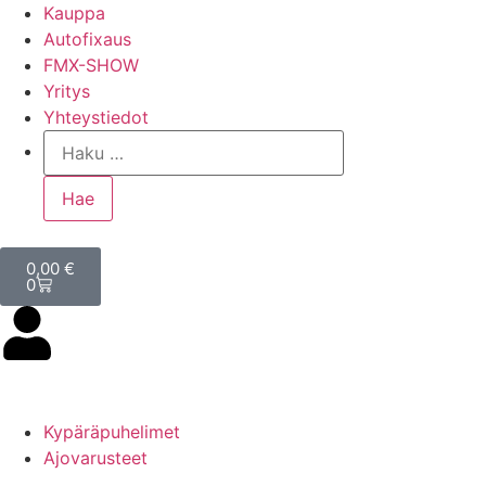
Kauppa
Autofixaus
FMX-SHOW
Yritys
Yhteystiedot
0,00
€
0
Kypäräpuhelimet
Ajovarusteet