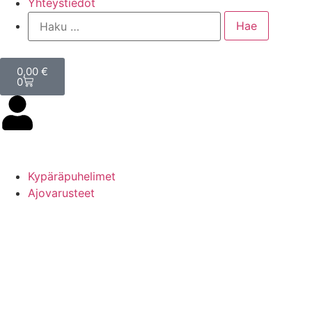
Yhteystiedot
0,00
€
0
Kypäräpuhelimet
Ajovarusteet