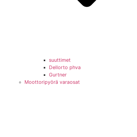
suuttimet
Dellorto phva
Gurtner
Moottoripyörä varaosat