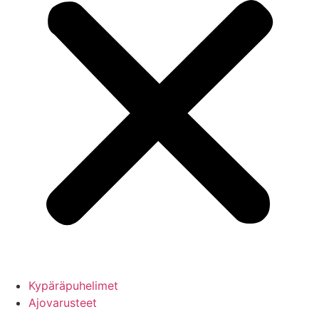
Kypäräpuhelimet
Ajovarusteet