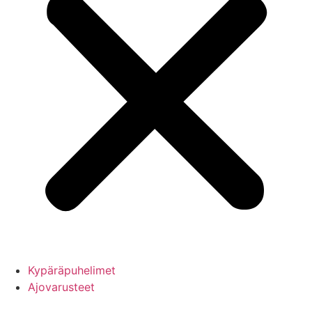
Kypäräpuhelimet
Ajovarusteet