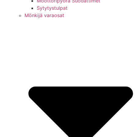
Moottoripyörä Suodattimet
Sytytystulpat
Mönkijä varaosat