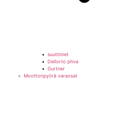
suuttimet
Dellorto phva
Gurtner
Moottoripyörä varaosat