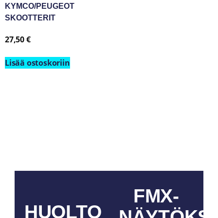
KYMCO/PEUGEOT
SKOOTTERIT
27,50
€
Lisää ostoskoriin
FMX-
HUOLTO
NÄYTÖKS