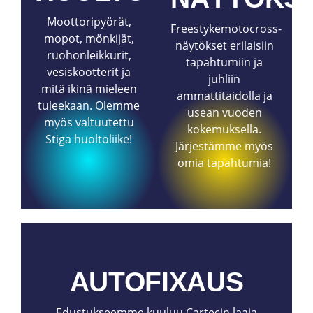
Moottoripyörät,
Freestykemotocross-
mopot, mönkijät,
näytökset erilaisiin
ruohonleikkurit,
tapahtumiin ja
vesiskootterit ja
juhliin
mitä ikinä mieleen
ammattitaidolla ja
tuleekaan. Olemme
usean vuoden
myös valtuutettu
kokemuksella.
Stiga huoltoliike!
Järjestämme myös
omia tapahtumia!
AUTOFIXAUS
Edustukseemme kuuluu Cartecin laaja