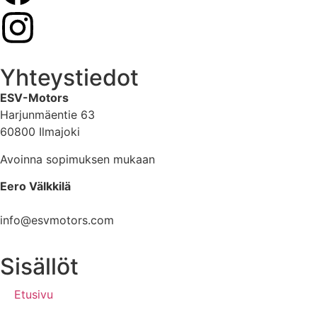
Yhteystiedot
ESV-Motors
Harjunmäentie 63
60800 Ilmajoki
Avoinna sopimuksen mukaan
Eero Välkkilä
040 960 6621
info@esvmotors.com
Sisällöt
Etusivu