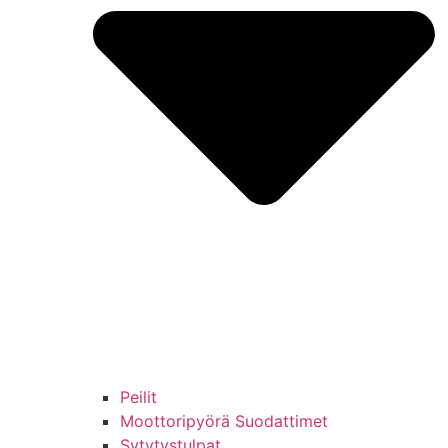
Peilit
Moottoripyörä Suodattimet
Sytytystulpat