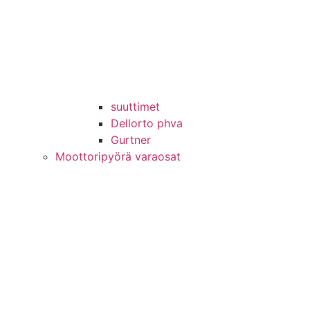
suuttimet
Dellorto phva
Gurtner
Moottoripyörä varaosat