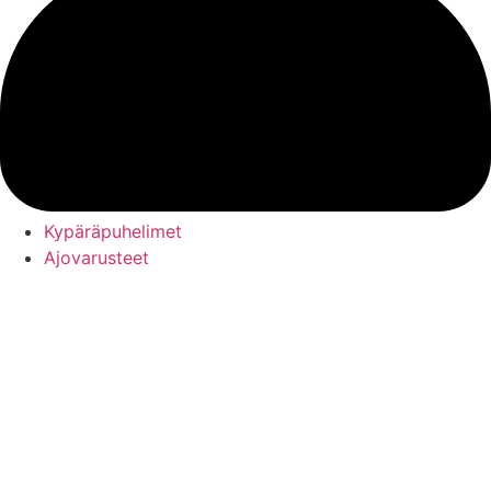
Kypäräpuhelimet
Ajovarusteet