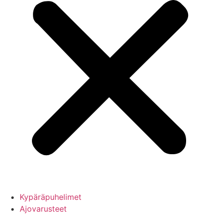
Kypäräpuhelimet
Ajovarusteet