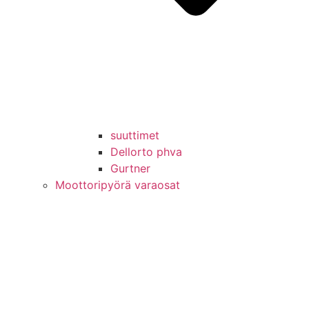
suuttimet
Dellorto phva
Gurtner
Moottoripyörä varaosat