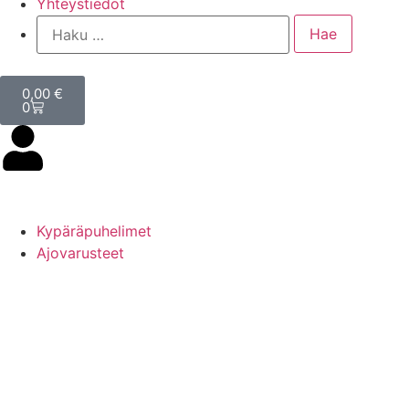
Yhteystiedot
0,00
€
0
Kypäräpuhelimet
Ajovarusteet