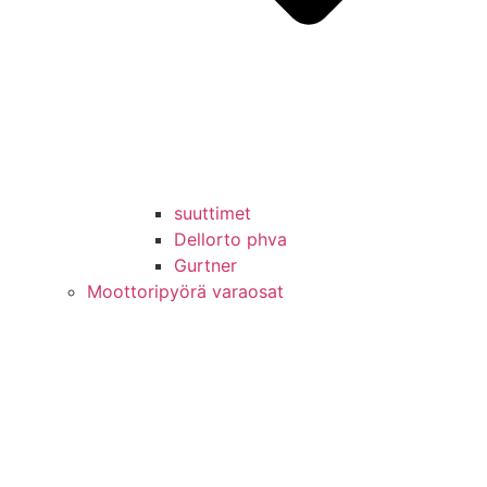
suuttimet
Dellorto phva
Gurtner
Moottoripyörä varaosat