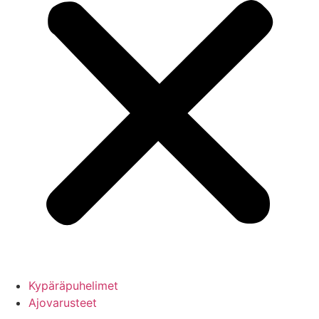
Kypäräpuhelimet
Ajovarusteet