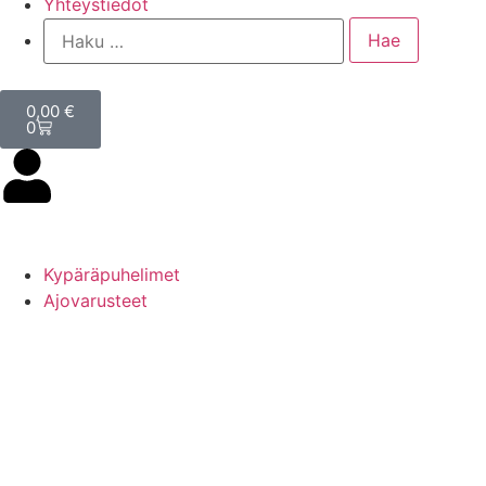
Yhteystiedot
0,00
€
0
Kypäräpuhelimet
Ajovarusteet