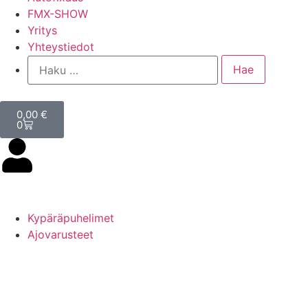
FMX-SHOW
Yritys
Yhteystiedot
0,00
€
0
Kypäräpuhelimet
Ajovarusteet