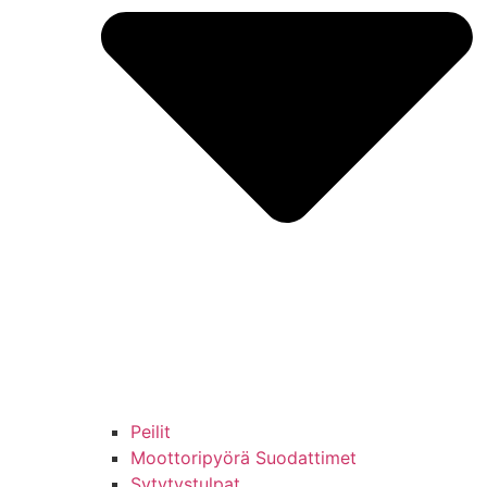
Peilit
Moottoripyörä Suodattimet
Sytytystulpat