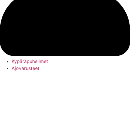
Kypäräpuhelimet
Ajovarusteet