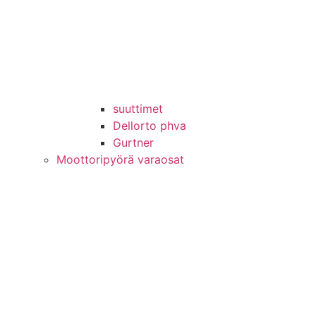
suuttimet
Dellorto phva
Gurtner
Moottoripyörä varaosat