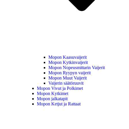
Mopon Kaasuvaijerit
Mopon Kytkinvaijerit
Mopon Nopeusmittarin Vaijerit
Mopon Ryypyn vaijerit
Mopon Muut Vaijerit
Vaijerin säätöruuvit
Mopon Vivut ja Polkimet
Mopon Kytkimet
Mopon jalkatapit
Mopon Ketjut ja Rattaat