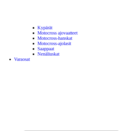
Kypärät
Motocross ajovaatteet
Motocross-hanskat
Motocross-ajolasit
Saappaat
Nenäliuskat
Varaosat