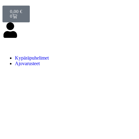
0,00
€
0
Kypäräpuhelimet
Ajovarusteet