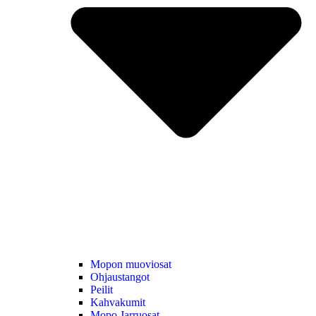
Mopon muoviosat
Ohjaustangot
Peilit
Kahvakumit
Mopo Jarruosat