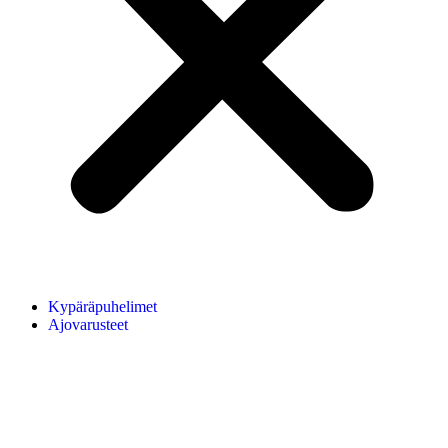
Kypäräpuhelimet
Ajovarusteet