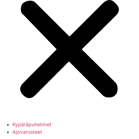
Kypäräpuhelimet
Ajovarusteet