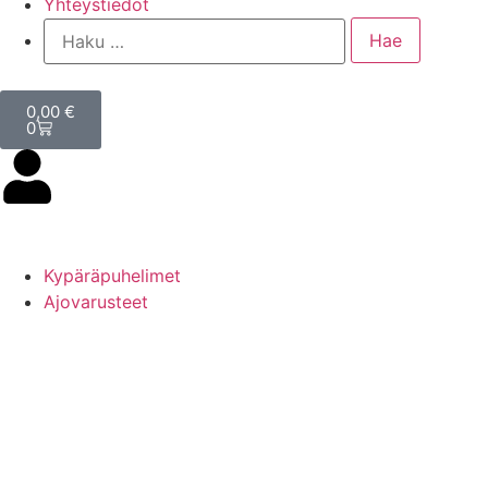
Yhteystiedot
0,00
€
0
Kypäräpuhelimet
Ajovarusteet