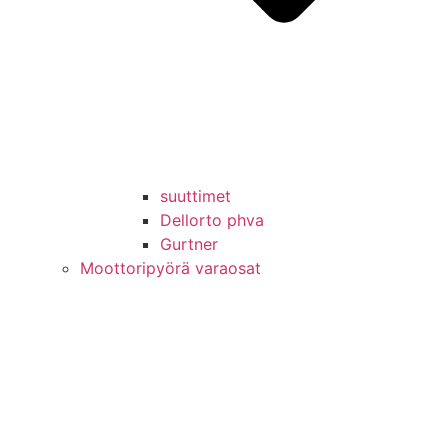
suuttimet
Dellorto phva
Gurtner
Moottoripyörä varaosat