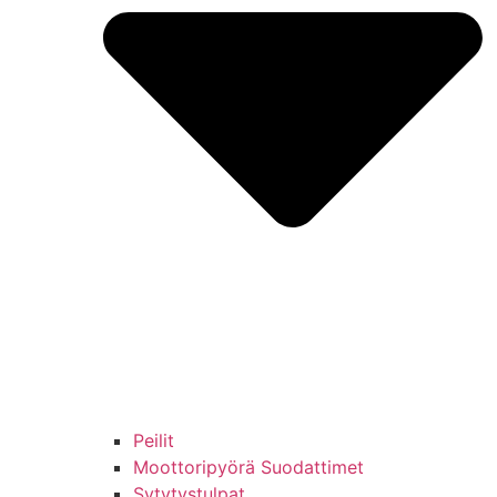
Peilit
Moottoripyörä Suodattimet
Sytytystulpat