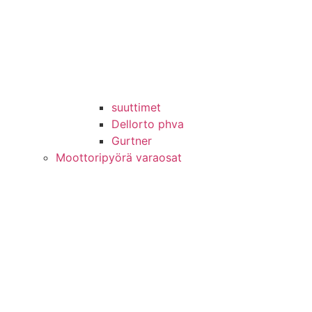
suuttimet
Dellorto phva
Gurtner
Moottoripyörä varaosat