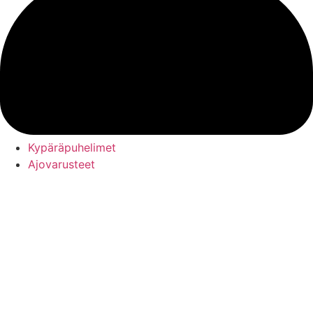
Kypäräpuhelimet
Ajovarusteet