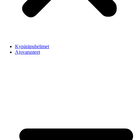
Kypäräpuhelimet
Ajovarusteet