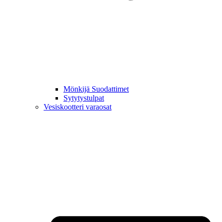
Mönkijä Suodattimet
Sytytystulpat
Vesiskootteri varaosat