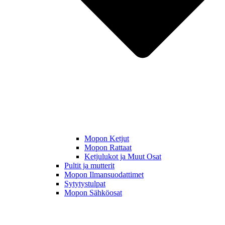
Mopon Ketjut
Mopon Rattaat
Ketjulukot ja Muut Osat
Pultit ja mutterit
Mopon Ilmansuodattimet
Sytytystulpat
Mopon Sähköosat