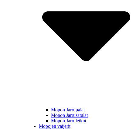
Mopon Jarrupalat
Mopon Jarrusatulat
Mopon Jarruletkut
Mopojen vaijerit