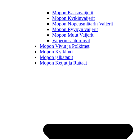
Mopon Kaasuvaijerit
Mopon Kytkinvaijerit
Mopon Nopeusmittarin Vaijerit
Mopon Ryypyn vaijerit
Mopon Muut Vaijerit
Vaijerin säätöruuvit
Mopon Vivut ja Polkimet
Mopon Kytkimet
Mopon jalkatapit
Mopon Ketjut ja Rattaat