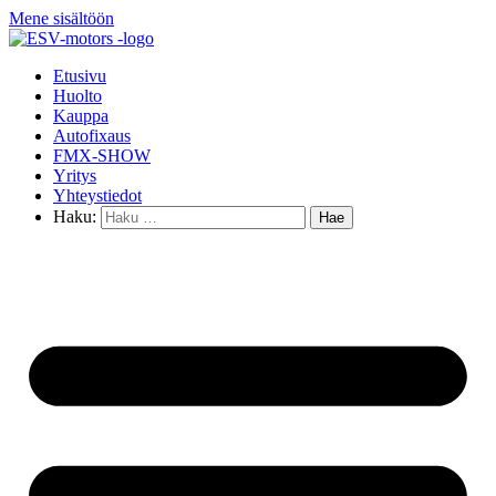
Mene sisältöön
Etusivu
Huolto
Kauppa
Autofixaus
FMX-SHOW
Yritys
Yhteystiedot
Haku: