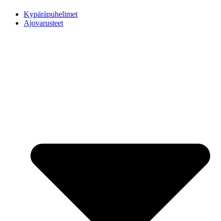
Kypäräpuhelimet
Ajovarusteet