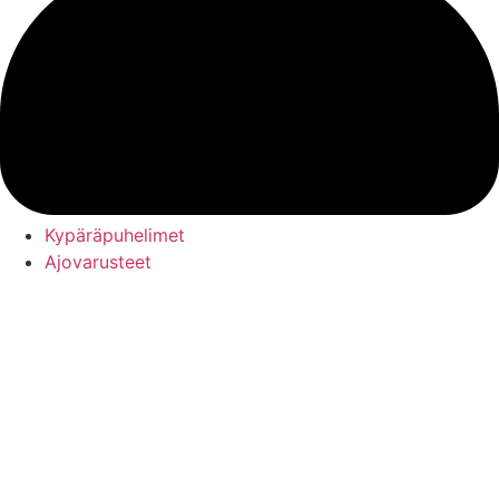
Kypäräpuhelimet
Ajovarusteet