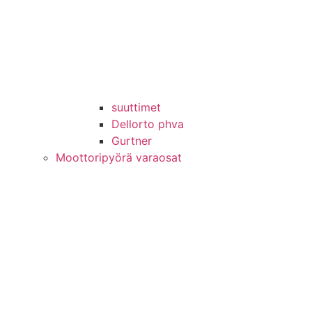
suuttimet
Dellorto phva
Gurtner
Moottoripyörä varaosat