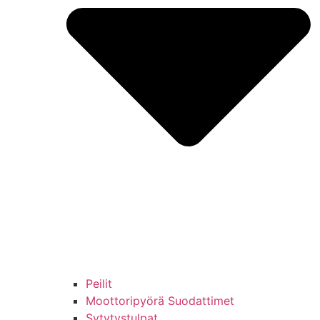
Peilit
Moottoripyörä Suodattimet
Sytytystulpat