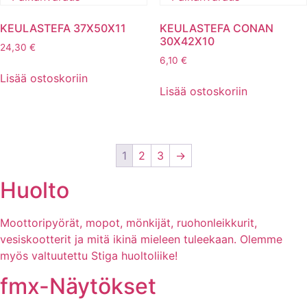
KEULASTEFA 37X50X11
KEULASTEFA CONAN
30X42X10
24,30
€
6,10
€
Lisää ostoskoriin
Lisää ostoskoriin
1
2
3
→
Huolto
Moottoripyörät, mopot, mönkijät, ruohonleikkurit,
vesiskootterit ja mitä ikinä mieleen tuleekaan. Olemme
myös valtuutettu Stiga huoltoliike!
fmx-Näytökset