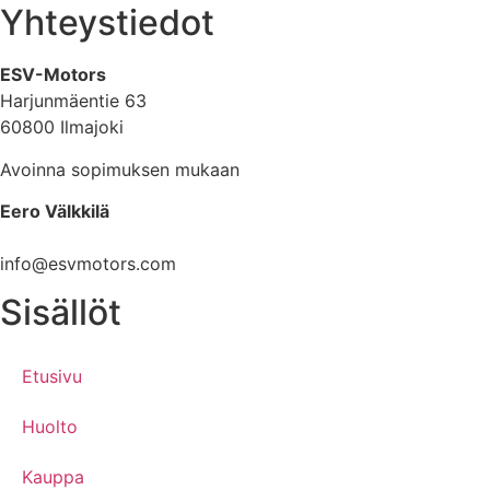
Yhteystiedot
ESV-Motors
Harjunmäentie 63
60800 Ilmajoki
Avoinna sopimuksen mukaan
Eero Välkkilä
040 960 6621
info@esvmotors.com
Sisällöt
Etusivu
Huolto
Kauppa