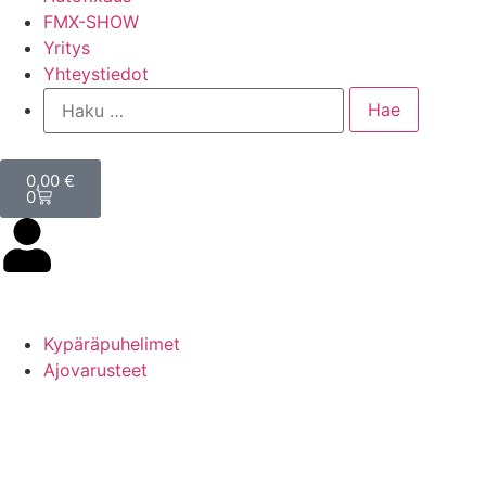
FMX-SHOW
Yritys
Yhteystiedot
0,00
€
0
Kypäräpuhelimet
Ajovarusteet