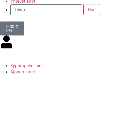
Yhteystiedot
0,00
€
0
Kypäräpuhelimet
Ajovarusteet