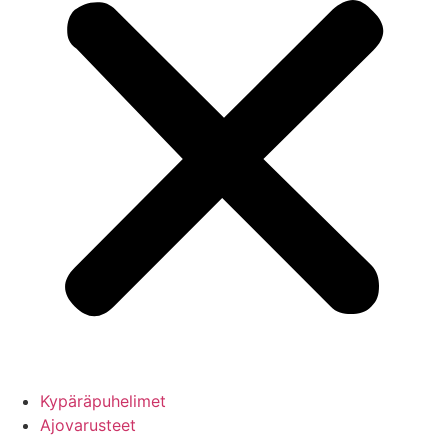
Kypäräpuhelimet
Ajovarusteet