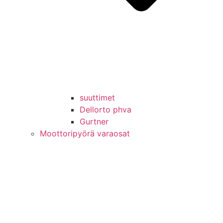
suuttimet
Dellorto phva
Gurtner
Moottoripyörä varaosat