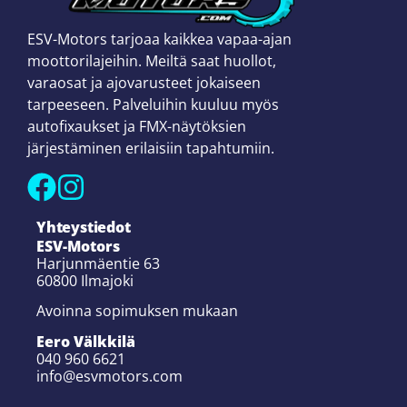
ESV-Motors tarjoaa kaikkea vapaa-ajan
moottorilajeihin. Meiltä saat huollot,
varaosat ja ajovarusteet jokaiseen
tarpeeseen. Palveluihin kuuluu myös
autofixaukset ja FMX-näytöksien
järjestäminen erilaisiin tapahtumiin.
Yhteystiedot
ESV-Motors
Harjunmäentie 63
60800 Ilmajoki
Avoinna sopimuksen mukaan
Eero Välkkilä
040 960 6621
info@esvmotors.com