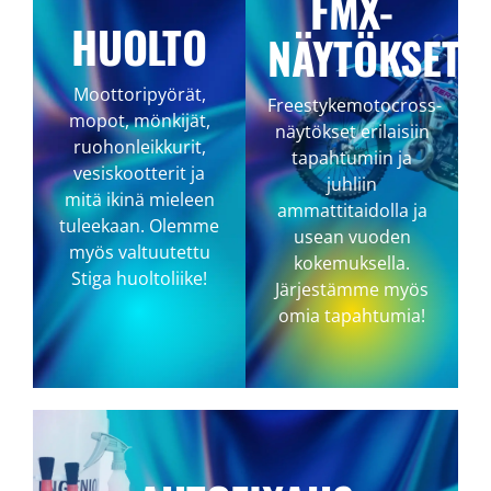
FMX-
HUOLTO
NÄYTÖKSET
Moottoripyörät,
Freestykemotocross-
mopot, mönkijät,
näytökset erilaisiin
ruohonleikkurit,
tapahtumiin ja
vesiskootterit ja
juhliin
mitä ikinä mieleen
ammattitaidolla ja
tuleekaan. Olemme
usean vuoden
myös valtuutettu
kokemuksella.
Stiga huoltoliike!
Järjestämme myös
omia tapahtumia!