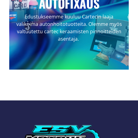
AUTOFIXAUS
Edustukseemme kuuluu Cartecin laaja
valikoima autonhoitotuotteita. Olemme myös
valtuutettu cartec keraamisten pinnoitteiden
asentaja.